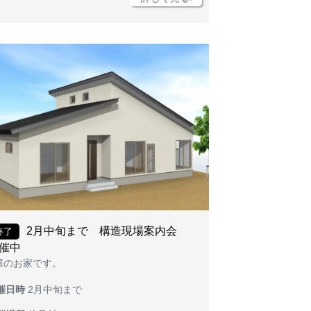
2月中旬まで 構造現場案内会
終了
催中
屋のお家です。
催日時
2月中旬まで