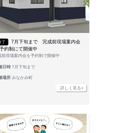
7月下旬まで 完成前現場案内会
終了
予約制にて開催中
成前現場案内会を予約制で開催中
催日時
7月下旬まで
催場所
みなかみ町
詳しく見る>