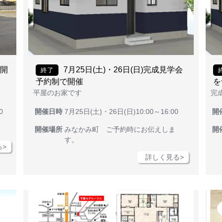
を開
7月25日(土)・26日(日)完成見学会
終了
予約制で開催
を
平屋のお家です
完
0
開催日時
7月25日(土)・26日(日)10:00～16:00
開
開催場所
みなかみ町 ご予約時にお伝えしま
開
す。
>
詳しく見る>