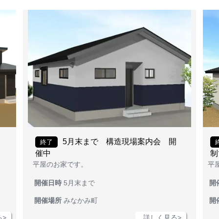
会
5月末まで 構造現場案内会 開
終了
催中
制
平屋のお家です。
平
開催日時
5月末まで
開
開催場所
みなかみ町
開
>
詳しく見る>