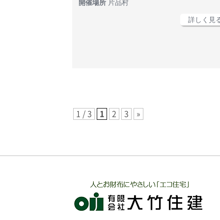
開催場所
片品村
詳しく見る
1 / 3
1
2
3
»