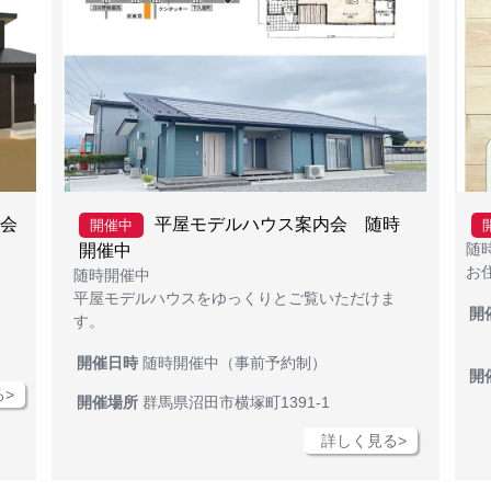
内会
平屋モデルハウス案内会 随時
開催中
随
開催中
お
随時開催中
平屋モデルハウスをゆっくりとご覧いただけま
開
す。
開催日時
随時開催中（事前予約制）
開
>
開催場所
群馬県沼田市横塚町1391-1
詳しく見る>